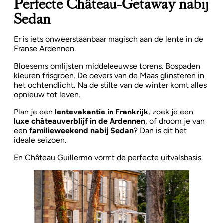
Perfecte Château-Getaway nabij
Sedan
Er is iets onweerstaanbaar magisch aan de lente in de
Franse Ardennen.
Bloesems omlijsten middeleeuwse torens. Bospaden
kleuren frisgroen. De oevers van de Maas glinsteren in
het ochtendlicht. Na de stilte van de winter komt alles
opnieuw tot leven.
Plan je een
lentevakantie in Frankrijk
, zoek je een
luxe châteauverblijf in de Ardennen
, of droom je van
een
familieweekend nabij Sedan
? Dan is dit het
ideale seizoen.
En Château Guillermo vormt de perfecte uitvalsbasis.